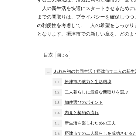
二人の新生活を快適にスタートさせるためには
までの間取りは、プライバシーを確保しつつ
の利便性を考慮して、二人の希望をしっかり
となります。摂津市での新しい章を、どのよ
目次
われら初の共同生活！摂津市で二人の新生
1.
摂津市の魅力と生活環境
1.1.
二人暮らしに最適な間取りを選ぶ
1.2.
物件選びのポイント
1.3.
内見と契約の流れ
1.4.
新生活を楽しむための工夫
1.5.
摂津市での二人暮らしを成功させる
1.6.