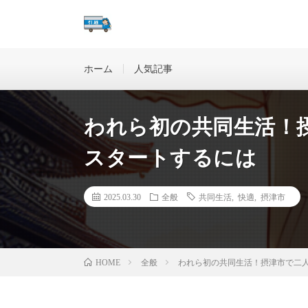
引越しに纏わる情報を掲載
ホーム
人気記事
われら初の共同生活！
スタートするには
2025.03.30
全般
共同生活
,
快適
,
摂津市
全般
われら初の共同生活！摂津市で二
HOME