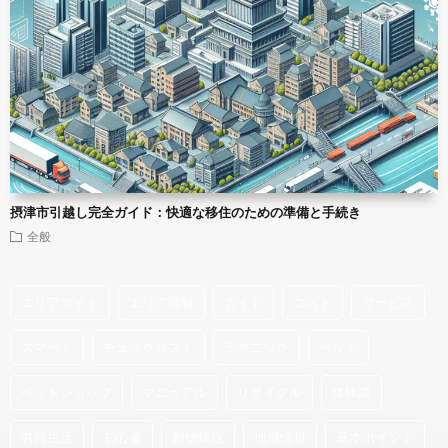
摂津市引越し完全ガイド：快適な移住のための準備と手続き
全般
エリアガイド
エリア情報
ガイド
コスト
サービス
スマート
チェックリスト
テクニック
ペット
ペットショップ
マニュアル
リサイクル
体験談
共同生活
初心者
動物病院
地域情報
基本ポイント