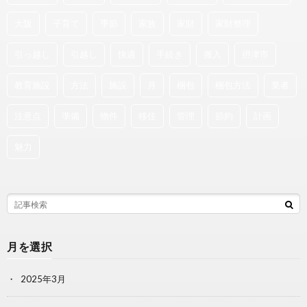
大阪
子育て
季節
家族
家財
家財整理
引っ越し
引越し
快適
手続き
搬入
摂津市
教育施設
方法
施設
月
梱包
梱包方法
業者
注意点
準備
物件
移住
管理
節約
計画
魅力
月を選択
2025年3月