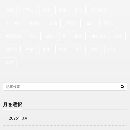
大阪
子育て
季節
家族
家財
家財整理
引っ越し
引越し
快適
手続き
搬入
摂津市
教育施設
方法
施設
月
梱包
梱包方法
業者
注意点
準備
物件
移住
管理
節約
計画
魅力
月を選択
2025年3月