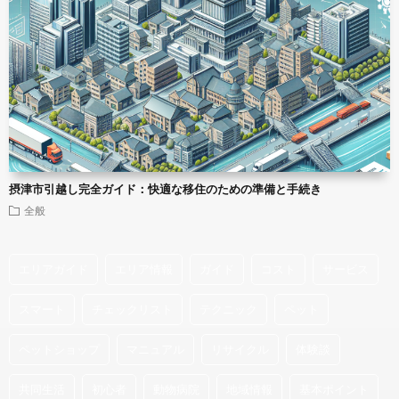
摂津市引越し完全ガイド：快適な移住のための準備と手続き
全般
エリアガイド
エリア情報
ガイド
コスト
サービス
スマート
チェックリスト
テクニック
ペット
ペットショップ
マニュアル
リサイクル
体験談
共同生活
初心者
動物病院
地域情報
基本ポイント